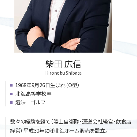
遺言書
任意後見制度 デメリット
遺言書 効力 法定相続人
成年後見人制度 手続き
遺言書の書き方
遺言書 遺留分
遺言書 書き方
柴田 広信
Hironobu Shibata
1968年9月26日生まれ（O型）
北海高等学校卒
趣味 ゴルフ
数々の経験を経て（陸上自衛隊・運送会社経営・飲食店
経営）平成30年に㈱北海ホーム販売を設立。