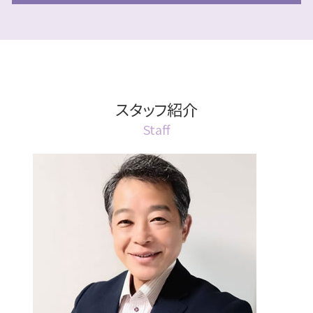
相続 協議書
民事信託 受託者
成年後見人 手続き 家族
終活 独身 男性
公正証書 江別市
相続 遺産分割協議書
遺言書 効力 期限
民事信託 とは
成年後見人
終活 財産
公正証書とは 遺言
相続放棄 期間
遺言書 無効
信託 不動産
成年後見人 手続き 代行
終活 代行
公正証書遺言とは
相続放棄手続き 生前
遺言書の書き方 相談
売却方法 信託不動産
後見 北広島市
終活 自宅売却
公正証書遺言
相続放棄 デメリット
遺言執行者
民事信託 不動産 売却
成年後見人とは 家族
終活 やることリスト
公正証書遺言 証人
遺産分割協議書 期限
遺言書 公正証書
スタッフ紹介
民事信託 不動産 登記
後見 札幌市
リースバック 不動産
公正証書とは
相続 江別市
遺言
民事信託 残余財産
成年後見人 なれる人
Staff
終活 財産目録
公正証書 作成費用
相続放棄とは
遺言書 効力
民事信託 やり方
成年後見人 手続き 流れ
公正証書 委任状
相続 認知症
遺言書 検認
信託後 売却
成年後見 家族信託
公正証書
相続放棄
遺言執行者 相続登記
民事信託 利益相反
成年後見人とは 親族
公正証書とは 不動産
相続 認知
遺言執行者 相続人への通知
成年後見制度 費用
公正証書 効力
相続 具体的相続分
遺言書 効力 認知症
法定後見人
公正証書とは 相続
相続放棄 手続き
遺言 江別市
成年後見 任意後見
公正証書 確認方法
遺言書 効力 遺留分
成年後見 2種類
公正証書 認知症
遺言 遺留分対策
成年後見人 費用
公正証書 執行
遺言 北広島市
成年後見人制度 申し立て