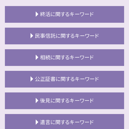
終活に関するキーワード
老後資金 準備方法
民事信託に関するキーワード
終活 墓
終活 財産整理
認知症 口座凍結
終活 準備方法
相続に関するキーワード
空き家 対策
終活 財産 一覧
二次相続 対策
終活 独身 女性
相続 対策
民事信託 相続
公正証書に関するキーワード
終活 北広島市
相続 認知症 法定相続分
北広島市 民事信託
終活 空き家
相続
家族信託 危険
終活準備
公正証書遺言 もめる
相続 分割協議
後見に関するキーワード
信託不動産
終活 独身
公正証書 作り方
相続 分割協議書
民事信託 銀行
終活 業者
公正証書 種類
相続 認知症の程度
民事信託 売却方法
成年後見人 手続き
終活とは
公正証書 流れ
遺言に関するキーワード
相続 分割
民事信託 手続き
成年後見人 手続き 期間
おひとりさま 終活
公正証書遺言 手数料