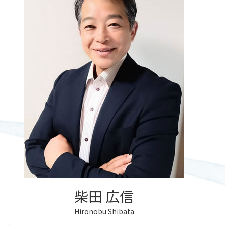
認知症 口座凍結
法定後見人
公正証書 確認方法
相続放棄 手続き
遺言 札幌市
成年後見 任意後見
公正証書とは 遺言
空き家 相続
遺言書 効力 期間
成年後見人とは 誰
公正証書遺言
相続 認知症 法定相続分
遺言書 効力 いつから
成年後見人
公正証書とは 不動産
遺言
成年後見人 手続き どこで
公正証書 証人
遺言書 無効
成年後見人とは 家族
公正証書遺言 効力
遺言書 効力 遺留分
成年後見人とは 認知症
遺言書 効力 期限
成年後見制度 費用
遺言 江別市
成年後見人 手続き
遺言書の書き方 相談
遺言 遺留分対策
遺言書
柴田 広信
Hironobu Shibata