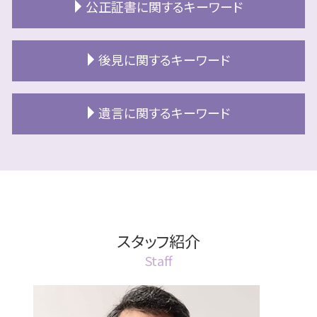
民事信託 わかりやすく
公正証書に関するキーワード
札幌市 終活
札幌市 相続
札幌市 民事信託
終活準備
相続 税金対策
信託不動産 売却できない
終活とは 何歳から
公正証書 作成費用
北広島市 相続
後見に関するキーワード
北広島市 民事信託
終活 江別市
公正証書とは
相続
民事信託 不動産 登記
終活 独身 女性
公正証書遺言 証人
相続放棄 兄弟
民事信託 不動産 売却
成年後見人制度 手続き
終活 北広島市
公正証書遺言 もめる
遺言に関するキーワード
相続 分割協議書
民事信託 銀行
成年後見人 家族
終活とは
公正証書遺言 手数料
相続放棄 必要書類
民事信託 目的
成年後見人制度 申し立て
終活 財産目録
公正証書
相続 部分放棄
遺言 公正証書
民事信託 とは
任意後見制度 デメリット
終活 デメリット
公正証書 流れ
相続放棄 費用
遺言書 書き方
家族信託 危険
後見 北広島市
終活 準備
公正証書 執行
相続 分割方法
遺言書 検認
民事信託 利益相反
後見 札幌市
終活 自宅売却
公正証書遺言 必要書類
遺産分割協議書 期限
遺言書 効力
民事信託 売却方法
成年後見人 手続き 期間
終活とは 何をする
公正証書とは 相続
換価分割 空き家特例
遺言書 公正証書
スタッフ紹介
信託 不動産
成年後見人とは 親族
終活 業者
公正証書 費用
相続放棄 期間
遺言書 効力 認知症
民事信託 受託者 資格
成年後見人 費用
Staff
終活 財産整理
公正証書 取り消し方法
相続 土地活用
遺言書 効力 法定相続人
民事信託 受託者 法人
後見 江別市
公正証書 効力
相続放棄 デメリット
遺言書の書き方
信託後 売却
成年後見 2種類
公正証書 認知症
相続 分割協議
遺言執行者 相続人への通知