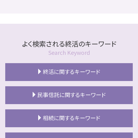
よく検索される終活のキーワード
Search Keyword
終活に関するキーワード
終活 独身
民事信託に関するキーワード
老後資金 準備
リースバック 不動産
民事信託 判断能力
終活 財産 一覧
相続に関するキーワード
民事信託 売買契約
終活 やることリスト
民事信託 手続き
終活 独身 男性
相続 江別市