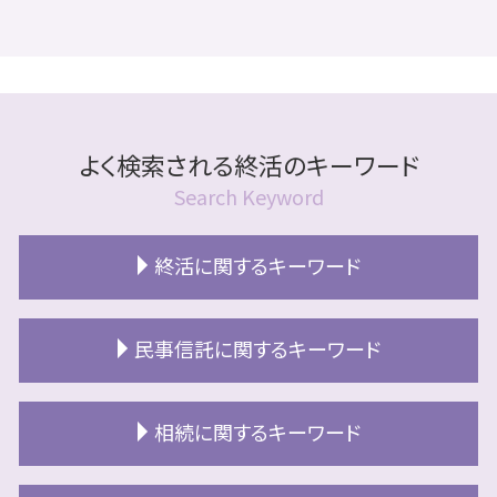
よく検索される終活のキーワード
Search Keyword
終活に関するキーワード
老後資金 準備
民事信託に関するキーワード
終活 準備
終活 北広島市
空き家 対策
終活とは
相続に関するキーワード
家族信託 危険
終活 財産目録
民事信託 売却方法
エンディングノート 作り方
相続放棄とは