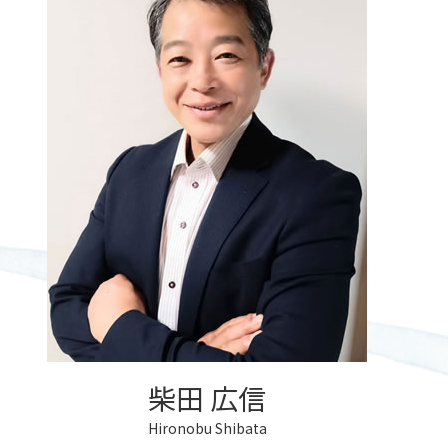
遺言書 公正証書
北広島市 民事信託
成年後見 2種類
公正証書遺言
相続 税金対策
遺言執行者
成年後見 家族信託
公正証書 証人
相続放棄手続き 生前
遺言書の書き方
後見 江別市
公正証書とは 効力
相続 土地活用
遺言書 書き方
成年後見人とは 誰がなる
公正証書遺言 必要書類
遺言書 遺留分
成年後見人 手続き 家族
公正証書とは
遺言書 無効
成年後見人 手続き 期間
公正証書 認知症
遺言書 効力 期間
後見 北広島市
遺言書
成年後見人とは 認知症
遺言 北広島市
後見 札幌市
遺言執行者 相続人への通知
遺言書 効力 書き方
遺言書 効力
柴田 広信
Hironobu Shibata