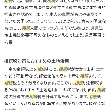
相続
が起こる際には、被
相続
人は亡くなっています。その
ため曖昧な遺言事項や幅の広すぎる遺言事項にまで法的
拘束力を認めてしまうと、本人の真意がもはや確認でき
ないため困ったことになります。したがって、遺言を明確な
ものにし、
相続
人間でのトラブルを防ぐためには、遺言法
定主義は必要不可欠なものといえるでしょう。遺言事項の
内容...
相続税対策におすすめの土地活用
一定の金額以上を
相続
すると、
相続
税がかかります。土地
などの不動産など、評価価値の高い財産を
相続
すれば、
相続
税もその分高くなります。ここでは、
相続
税を節税す
るためにおすすめの土地活用についてご紹介します。
相続
税の計算方法
相続
税を計算するためには、まず、
相続
財
産がいくら分あるのか計算する必要があります。預貯金な