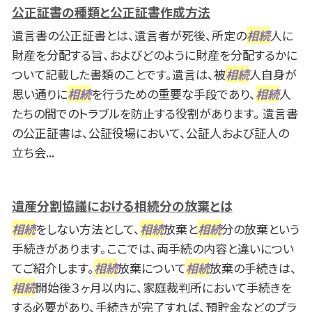
公正証書の種類と公正証書作成方法
遺言書の公正証書とは、遺言者が死後、所定の
相続
人に
財産を分配する旨、およびどのように財産を分配するかに
ついて記載した書類のことです。遺言は、被
相続
人自身が
思い通りに
相続
を行うための重要な手段であり、
相続
人
たちの間でのトラブルを防止する役割があります。 遺言書
の公正証書は、公証役場において、公証人および証人の
立ち会...
遺産分割協議における相続分の放棄とは
相続
をしない方法として、
相続
放棄と
相続
分の放棄という
手続きがあります。ここでは、両手続の内容と違いについ
てご紹介します。
相続
放棄について
相続
放棄の手続きは、
相続
開始後３ヶ月以内に、家庭裁判所において手続きを
する必要があり、手続きが完了すれば、預貯金などのプラ