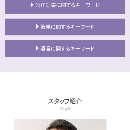
民事信託 目的
公正証書に関するキーワード
終活 財産管理
相続 部分放棄
民事信託 不動産 登記
終活 代行
相続 分割方法
民事信託 受託者 義務
リースバック 不動産
公正証書とは 相続
相続放棄 必要書類
後見に関するキーワード
認知症 口座凍結
終活 空き家
公正証書 取り消し方法
空き家 相続
民事信託 不動産
終活 自宅売却
北広島市 公正証書
相続放棄 デメリット
民事信託 わかりやすく
任意後見制度 デメリット
終活 財産
公正証書遺言 証人
遺言に関するキーワード
札幌市 相続
民事信託 認知症
成年後見人制度 申し立て
終活とは 何をする
公正証書遺言 効力
相続 分割協議書
民事信託 不動産取得税
成年後見人 費用
終活とは 何歳から
公正証書 執行
相続放棄 兄弟
遺言書 効力 いつから
民事信託 受託者 法人
成年後見人制度 手続き
終活 財産 一覧
公正証書 費用
遺産分割協議書 期限
遺言書の書き方 相談
民事信託 とは
成年後見人
終活 断捨離
公正証書 確認方法
換価分割 空き家特例
遺言書 効力 期限
民事信託 銀行
成年後見 任意後見
終活 財産整理
公正証書 札幌市
相続 認知症 法定相続分
遺言書 検認
民事信託 売買契約
法定後見人
終活 デメリット
公正証書 流れ
相続 協議書
遺言 公正証書
スタッフ紹介
民事信託 不動産 売却
成年後見人 なれる人
終活準備
公正証書 委任状
相続放棄
遺言
民事信託 デメリット
成年後見人とは 親族
Staff
終活 ライフケアプランナー
公正証書遺言 手数料
相続 対策
遺言 遺留分対策
民事信託 利益相反
成年後見制度 費用
公正証書 江別市
相続 具体的相続分
遺言 札幌市
民事信託 受託者
成年後見人 手続き 代行
公正証書 作成費用
相続 分割