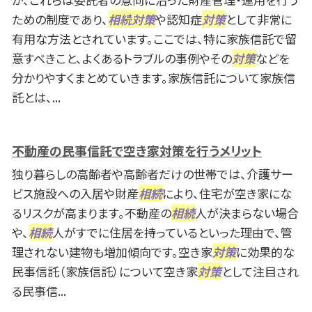
ための制度であり、
相続
対策
や認知症
対策
として非常に
有用な方法とされています。ここでは、特に家族信託で留
意すべきこと、よくあるトラブルの事例やその
対策
などを
分かりやすくまとめていきます。家族信託について家族信
託とは、...
不動産の民事信託で空き家対策を行うメリット
独り暮らしの高齢者や高齢者だけの世帯では、介護サー
ビス施設への入居や財産
相続
により、住宅が空き家にな
るリスクが高まります。不動産の
相続
人が決まらない場合
や、
相続
人がすでに住居を持っているといった理由で、管
理されない建物も増加傾向です。空き家
対策
に効果的な
民事信託（家族信託）について空き家
対策
として注目され
る民事信...