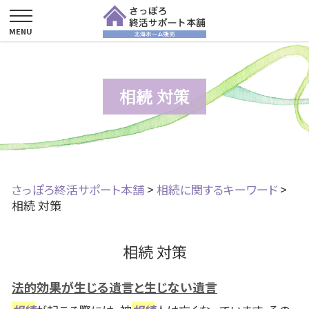
相続 対策
さっぽろ終活サポート本舗
>
相続に関するキーワード
>
相続 対策
相続 対策
法的効果が生じる遺言と生じない遺言