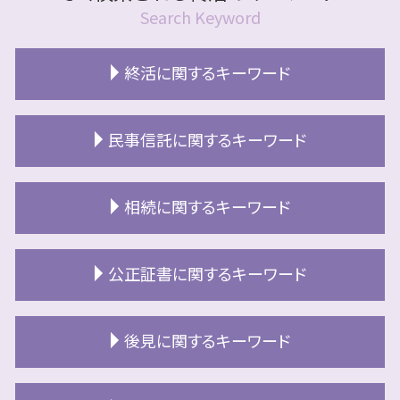
Search Keyword
終活に関するキーワード
終活 代行
民事信託に関するキーワード
おひとりさま 終活
終活準備
空き家 対策
終活 北広島市
相続に関するキーワード
民事信託 売却方法
終活とは
民事信託 不動産 売却
終活 断捨離
相続放棄 必要書類
民事信託 判断能力
公正証書に関するキーワード
終活 財産整理
北広島市 相続
民事信託 受託者 法人
終活とは 何をする
相続放棄 兄弟
民事信託 デメリット
終活 空き家
公正証書とは 効力
札幌市 相続
後見に関するキーワード
民事信託 わかりやすく
終活 財産 一覧
公正証書 委任状
換価分割 空き家特例
民事信託 江別市
終活 自宅売却
公正証書 執行
相続 認知症 診断書
二次相続 対策
成年後見 家族信託
札幌市 終活