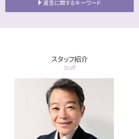
公正証書 費用
遺言に関するキーワード
相続 分割
民事信託 銀行
成年後見人
終活 準備方法
公正証書 証人
相続 土地活用
信託不動産
成年後見人 手続き 家族
終活 独身
公正証書とは
相続 分割協議書
遺言書 効力 期限
民事信託 やり方
成年後見人とは 親族
終活とは 何歳から
公正証書 種類
相続 認知症 法定相続分
遺言
民事信託 不動産取得税
任意後見制度 デメリット
老後資金 準備方法
公正証書とは 不動産
相続 対策
遺言執行者
北広島市 民事信託
成年後見 2種類
エンディングノート 作り方
公正証書 認知症
遺産分割協議書 期限
遺言書 効力 遺留分
民事信託 受託者 資格
成年後見人 なれる人
終活 財産管理
公正証書 作り方
空き家 相続
遺言書 効力 法定相続人
スタッフ紹介
売却方法 信託不動産
成年後見人 家族
終活 独身 男性
公正証書 取り消し方法
相続放棄手続き 生前
遺言書 検認
民事信託 利益相反
成年後見制度 費用
Staff
リースバック 不動産
公正証書とは 遺言
相続放棄 デメリット
遺言書 効力 いつから
家族信託 危険
成年後見 任意後見
公正証書 作成費用
相続 協議書
遺言 江別市
信託後 売却
後見 北広島市
公正証書遺言 証人
相続 部分放棄
遺言書
札幌市 民事信託
成年後見人 手続き 期間
公正証書とは 相続
相続放棄 費用
遺言執行者 相続登記
後見 札幌市
公正証書 効力
相続 江別市
遺言書 遺留分
成年後見人とは 認知症
公正証書 札幌市
相続 認知
遺言執行者 相続人への通知
成年後見人とは 誰
公正証書遺言 必要書類
遺言書の書き方 相談
成年後見人 手続き 代行
公正証書 確認方法
遺言書 公正証書
成年後見人制度 申し立て