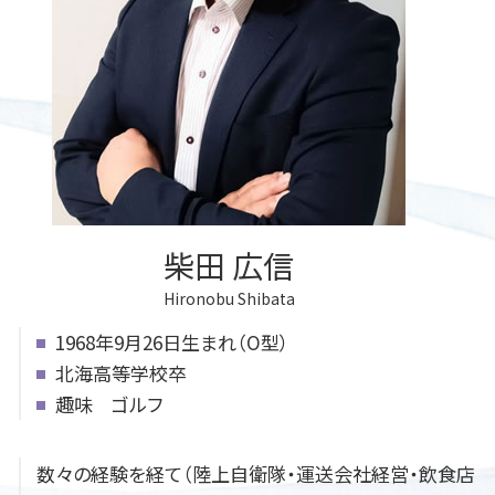
公正証書 流れ
遺言書 無効
成年後見人 手続き どこで
遺言 北広島市
法定後見人
遺言書の書き方
後見 江別市
遺言書 効力 書き方
遺言 札幌市
遺言書 効力
柴田 広信
Hironobu Shibata
1968年9月26日生まれ（O型）
北海高等学校卒
趣味 ゴルフ
数々の経験を経て（陸上自衛隊・運送会社経営・飲食店