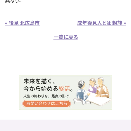
異なり...
« 後見 北広島市
成年後見人とは 親族 »
一覧に戻る