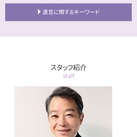
終活 北広島市
公正証書 効力
相続放棄 期間
民事信託 手続き
成年後見人 家族
エンディングノート 作り方
公正証書 種類
遺言に関するキーワード
北広島市 相続
民事信託 不動産
成年後見人 なれる人
終活 準備方法
公正証書 作り方
相続 部分放棄
民事信託 相続
成年後見 任意後見
札幌市 終活
公正証書遺言 もめる
相続放棄 兄弟
遺言 北広島市
民事信託 江別市
成年後見制度 費用
老後資金 準備
公正証書 認知症
相続放棄
遺言書
売却方法 信託不動産
成年後見人 手続き どこで
終活 財産 一覧
公正証書遺言 効力
相続 協議書
遺言
信託後 売却
法定後見人
終活 墓
公正証書遺言
相続 分割方法
遺言執行者 相続登記
民事信託 受託者 資格
成年後見人 手続き 期間
終活 やることリスト
公正証書
相続 認知症 診断書
遺言執行者
スタッフ紹介
信託 不動産
成年後見人 手続き 家族
終活 独身 男性
公正証書とは
相続 認知症の程度
遺言書 効力 遺留分
民事信託 受託者 義務
任意後見制度 デメリット
Staff
終活 財産
公正証書とは 不動産
換価分割 空き家特例
遺言書 効力 期間
北広島市 民事信託
成年後見 家族信託
公正証書 執行
相続 具体的相続分
遺言書 効力 法定相続人
民事信託 銀行
後見 江別市
公正証書とは 効力
空き家 相続
遺言書 効力 いつから
二次相続 対策
成年後見人とは 誰
公正証書とは 土地
相続放棄 手続き
遺言書 効力 期限
成年後見人とは 誰がなる
公正証書遺言 証人
相続放棄 費用
遺言 札幌市
成年後見人とは 親族
公正証書遺言 必要書類
相続 遺産分割協議書
遺言 遺留分対策
成年後見人 手続き
公正証書 委任状
遺言 公正証書
成年後見 2種類