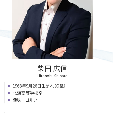
公正証書 確認方法
遺言書 遺留分
後見 北広島市
公正証書 流れ
遺言書の書き方
成年後見人とは 家族
遺言書の書き方 相談
成年後見人制度 申し立て
遺言書 効力
成年後見人とは 認知症
遺言書 効力 書き方
遺言書 効力 認知症
遺言書 書き方
柴田 広信
Hironobu Shibata
1968年9月26日生まれ（O型）
北海高等学校卒
趣味 ゴルフ