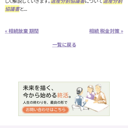
しく解説していきます。
遺産分割協議書
について
遺産分割
協議書
と...
« 相続放棄 期間
相続 税金対策 »
一覧に戻る