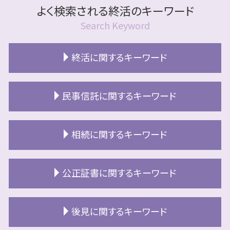
よく検索される終活のキーワード
Search Keyword
終活に関するキーワード
終活とは 何歳から
民事信託に関するキーワード
終活 準備
終活 独身
認知症 口座凍結
終活とは
相続に関するキーワード
民事信託 判断能力
リースバック 不動産
民事信託 商事信託 違い
終活 ライフケアプランナー
相続 分割協議書
民事信託 売買契約
公正証書に関するキーワード
終活 代行
相続 分割
民事信託 受託者
終活 自宅売却
相続放棄 必要書類
民事信託 不動産 登記
終活 空き家
公正証書 札幌市
相続 認知症
後見に関するキーワード
民事信託 やり方
終活 業者
公正証書遺言 手数料
相続 分割協議
民事信託 利益相反