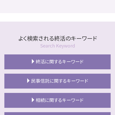
よく検索される終活のキーワード
Search Keyword
終活に関するキーワード
終活準備
民事信託に関するキーワード
終活 準備
終活 やることリスト
民事信託 銀行
終活 自宅売却
相続に関するキーワード
民事信託 認知症
終活 独身 男性
信託不動産
終活 財産目録
相続放棄 必要書類