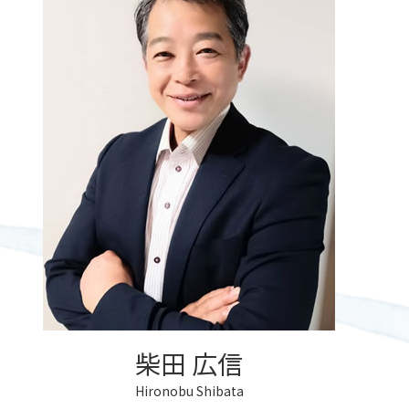
遺言執行者 相続登記
信託不動産 売却できない
成年後見人 家族
公正証書 委任状
相続 税金対策
遺言書 効力 法定相続人
後見 札幌市
公正証書 江別市
相続放棄 兄弟
遺言書 効力 期限
成年後見人 手続き
公正証書 取り消し方法
北広島市 相続
遺言 公正証書
成年後見制度 費用
北広島市 公正証書
遺言書 効力 認知症
成年後見人 手続き どこで
公正証書遺言 効力
遺言書 効力
成年後見人 手続き 家族
公正証書遺言 もめる
遺言書 効力 書き方
成年後見人とは 誰がなる
遺言執行者
成年後見 任意後見
遺言書の書き方 相談
成年後見人 費用
遺言書 効力 いつから
遺言書の書き方
遺言 遺留分対策
柴田 広信
Hironobu Shibata