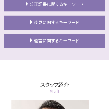
二次相続 対策
公正証書に関するキーワード
終活 業者
相続 対策
民事信託 相続
終活 代行
相続 分割協議
民事信託 やり方
終活 空き家
公正証書 種類
相続 認知症
後見に関するキーワード
民事信託 手続き
終活 江別市
公正証書遺言 証人
相続
認知症 口座凍結
終活とは 何をする
公正証書とは 土地
相続放棄とは
民事信託 売買契約
法定後見人
おひとりさま 終活
公正証書 費用
遺言に関するキーワード
相続放棄手続き 生前
空き家 対策
任意後見制度 デメリット
終活 北広島市
公正証書 効力
相続 具体的相続分
民事信託 売却方法
成年後見人
エンディングノート 作り方
公正証書 流れ
相続 認知症の程度
遺言 札幌市
信託後 売却
成年後見人とは 誰
終活 財産 一覧
公正証書とは 効力
相続放棄 費用
遺言書 効力 期間
民事信託 不動産 売却
成年後見人とは 認知症
老後資金 準備方法
公正証書 執行
相続 部分放棄
遺言執行者 相続人への通知
民事信託 江別市
成年後見人制度 手続き
終活 財産
公正証書 土地
札幌市 相続
遺言書 検認
民事信託 受託者
成年後見人とは 親族
終活 準備方法
公正証書 証人
相続 協議書
遺言書
スタッフ紹介
民事信託 商事信託 違い
後見 江別市
終活 独身 女性
公正証書
相続放棄 デメリット
遺言書 遺留分
北広島市 民事信託
後見 北広島市
Staff
終活とは
公正証書 確認方法
相続 認知
遺言書 無効
民事信託 わかりやすく
成年後見 家族信託
公正証書 札幌市
相続放棄
遺言書 書き方
民事信託 受託者 法人
成年後見人とは 家族
公正証書とは 遺言
相続 土地活用