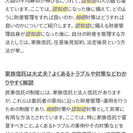
人間の平均寿命が伸びるにつれて、
認知症
の人の数も増
えています。ここでは、
認知症
になった後に備えて、どのよ
うに財産管理をすれば良いのか、
相続
対策はどうすれば
良いのかについてご紹介します。
認知症
に備える財産管
理自身が
認知症
になった後に、自分の財産を管理する方
法としては、家族信託、任意後見契約、法定後見という方
法が挙...
家族信託は大丈夫？よくあるトラブルや対策などわか
りやすく解説
民事信託の制度には、家族信託と法人信託があります
が、これらは委託者の意向に沿った財産管理・運用を行う
ための制度であり、
相続
対策や
認知症
対策として非常に
有用な方法とされています。ここでは、特に家族信託で留
意すべきこと、よくあるトラブルの事例やその対策などを