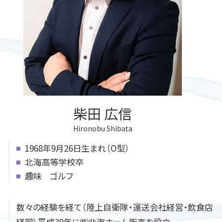
任意後見制度 デメリット
遺言書 効力 期限
成年後見人とは 誰
遺言
後見 北広島市
遺言 江別市
遺言書 効力 遺留分
遺言書 効力
柴田 広信
Hironobu Shibata
1968年9月26日生まれ（O型）
北海高等学校卒
趣味 ゴルフ
数々の経験を経て（陸上自衛隊・運送会社経営・飲食店
経営）平成30年に㈱北海ホーム販売を設立。