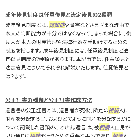
成年後見制度は任意後見と法定後見の2種類
成年後見制度とは、
認知症
や障害などさまざまな理由で
本人の判断能力が十分ではなくなってしまった場合に、後
見人が本人の財産管理や法律行為を手助けするための
制度を指します。 成年後見制度には、任意後見制度と法
定後見制度の2種類があります。本記事では、任意後見と
法定後見についてそれぞれ解説いたします。 任意後見と
は？まず...
公正証書の種類と公正証書作成方法
遺言書の公正証書とは、遺言者が死後、所定の
相続
人に
財産を分配する旨、およびどのように財産を分配するかに
ついて記載した書類のことです。遺言は、被
相続
人自身が
思い通りに
相続
を行うための重要な手段であり、
相続
人