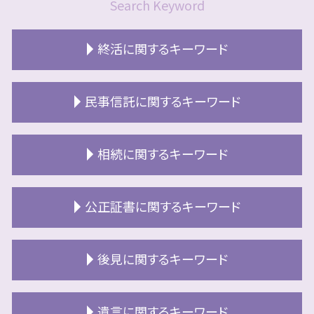
Search Keyword
終活に関するキーワード
エンディングノート 作り方
民事信託に関するキーワード
終活 独身 男性
終活 江別市
民事信託 判断能力
終活 財産整理
相続に関するキーワード
民事信託 家族信託
終活 財産 一覧
空き家 対策
終活とは 何をする
相続放棄 必要書類
民事信託 やり方
公正証書に関するキーワード
終活 独身 女性
相続放棄 手続き
信託不動産
終活 ライフケアプランナー
相続 認知
民事信託 手続き
終活 北広島市
公正証書遺言 もめる
相続 認知症 診断書
後見に関するキーワード
民事信託 売買契約
おひとりさま 終活
公正証書とは 不動産
換価分割 空き家特例
民事信託 目的
終活 デメリット
公正証書とは 相続
空き家 相続
民事信託 売却方法
成年後見人 手続き 期間
リースバック 不動産
公正証書遺言
遺言に関するキーワード
相続放棄手続き 生前