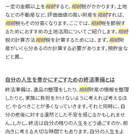
一定の金額以上を
相続
すると、
相続
税がかかります。土地
などの不動産など、評価価値の高い財産を
相続
すれば、
相続
税もその分高くなります。ここでは、
相続
税を節税す
るためにおすすめの土地活用についてご紹介します。
相続
税の計算方法
相続
税を計算するためには、まず、
相続
財
産がいくら分あるのか計算する必要があります。預貯金な
どと異...
自分の人生を豊かにすごすための終活準備とは
終活準備は、遺品の整理をしたり、
相続
財産の情報を整理
したりと、家族に負担をかけないように考えれば考えるほ
ど、やるべきことが多くなっていきます。それと同時に、自
分の老後に対する漠然とした不安を感じるかもしれませ
ん。しかし、終活は自分の残りの人生をどう過ごすのか、前
向きに考える大切な時間でもあります。自分の人生をよ