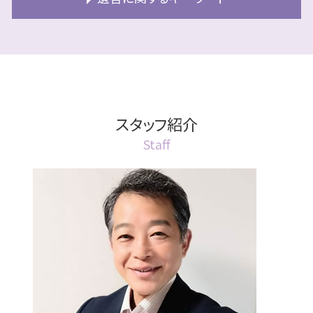
北広島市 民事信託
成年後見人 家族
札幌市 終活
公正証書とは 効力
相続 分割方法
民事信託 受託者 法人
成年後見人 手続き 流れ
終活 財産
公正証書 証人
相続 対策
遺言書 公正証書
家族信託 危険
成年後見人 手続き
終活 準備方法
公正証書 江別市
相続放棄 デメリット
遺言書
民事信託 わかりやすく
成年後見人
終活 財産目録
公正証書 作成費用
相続放棄とは
遺言書の書き方 相談
民事信託 相続
成年後見人制度 手続き
終活 代行
公正証書 費用
相続放棄 期間
遺言 遺留分対策
信託 不動産
後見 札幌市
終活 独身
公正証書遺言 必要書類
相続 認知症 法定相続分
遺言執行者
スタッフ紹介
民事信託 商事信託 違い
成年後見人 手続き 代行
終活とは 何歳から
公正証書 流れ
相続 認知症の程度
遺言書 効力 認知症
民事信託 不動産
成年後見 家族信託
Staff
終活 準備
公正証書遺言 効力
相続放棄 兄弟
遺言 公正証書
信託不動産 売却できない
成年後見 2種類
公正証書 取り消し方法
相続
遺言執行者 相続登記
民事信託 受託者 資格
成年後見制度 費用
公正証書とは 土地
相続 認知症
遺言書 検認
民事信託 とは
成年後見人とは 誰がなる
公正証書とは 遺言
相続 江別市
遺言書 効力 書き方
成年後見人 手続き 家族
公正証書 種類
相続 税金対策
遺言書の書き方
成年後見人制度 申し立て
公正証書遺言とは
相続放棄
遺言書 効力 いつから
法定後見人
公正証書 委任状
遺言書 効力 法定相続人
後見 江別市
公正証書
遺言 札幌市
成年後見人とは 認知症
公正証書 作り方
遺言書 無効